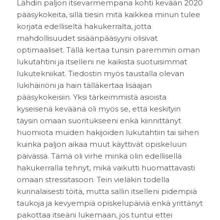
Lähdin paljon itsevarmempana kohti kevään 2020
pääsykokeita, sillä tiesin mitä kaikkea minun tulee
korjata edelliseltä hakukerralta, jotta
mahdollisuudet sisäänpääsyyni olisivat
optimaaliset. Tällä kertaa tunsin paremmin oman
lukutahtini ja itselleni ne kaikista suotuisimmat
lukutekniikat. Tiedostin myös taustalla olevan
lukihäiriöni ja hain tälläkertaa lisäajan
pääsykokeisiin. Yksi tärkeimmistä asioista
kyseisenä keväänä oli myös se, että keskityin
täysin omaan suoritukseeni enkä kiinnittänyt
huomiota muiden hakijoiden lukutahtiin tai siihen
kuinka paljon aikaa muut käyttivät opiskeluun
päivässä. Tämä oli virhe minkä olin edellisellä
hakukerralla tehnyt, mikä vaikutti huomattavasti
omaan stressitasoon. Tein vieläkin todella
kurinalaisesti töitä, mutta sallin itselleni pidempiä
taukoja ja kevyempiä opiskelupäiviä enkä yrittänyt
pakottaa itseäni lukemaan, jos tuntui ettei