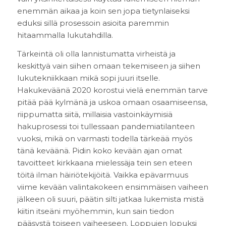
enemmän aikaa ja koin sen jopa tietynlaiseksi
eduksi sillä prosessoin asioita paremmin
hitaammalla lukutahdilla.
Tärkeintä oli olla lannistumatta virheistä ja
keskittyä vain siihen omaan tekemiseen ja siihen
lukutekniikkaan mikä sopi juuri itselle.
Hakukeväänä 2020 korostui vielä enemmän tarve
pitää pää kylmänä ja uskoa omaan osaamiseensa,
riippumatta siitä, millaisia vastoinkäymisiä
hakuprosessi toi tullessaan pandemiatilanteen
vuoksi, mikä on varmasti todella tärkeää myös
tänä keväänä. Pidin koko kevään ajan omat
tavoitteet kirkkaana mielessäja tein sen eteen
töitä ilman häiriötekijöitä. Vaikka epävarmuus
viime kevään valintakokeen ensimmäisen vaiheen
jälkeen oli suuri, päätin silti jatkaa lukemista mistä
kiitin itseäni myöhemmin, kun sain tiedon
pääsystä toiseen vaiheeseen. Loppujen lopuksi