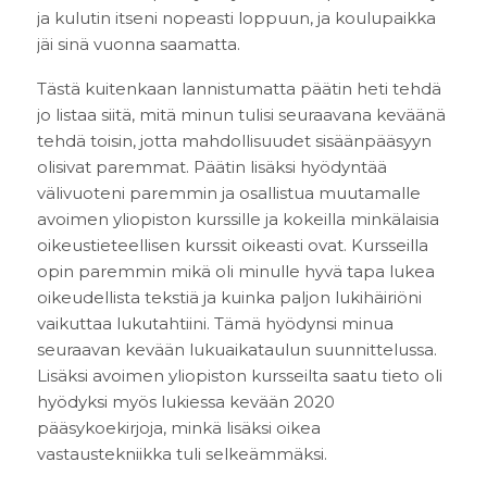
ja kulutin itseni nopeasti loppuun, ja koulupaikka
jäi sinä vuonna saamatta.
Tästä kuitenkaan lannistumatta päätin heti tehdä
jo listaa siitä, mitä minun tulisi seuraavana keväänä
tehdä toisin, jotta mahdollisuudet sisäänpääsyyn
olisivat paremmat. Päätin lisäksi hyödyntää
välivuoteni paremmin ja osallistua muutamalle
avoimen yliopiston kurssille ja kokeilla minkälaisia
oikeustieteellisen kurssit oikeasti ovat. Kursseilla
opin paremmin mikä oli minulle hyvä tapa lukea
oikeudellista tekstiä ja kuinka paljon lukihäiriöni
vaikuttaa lukutahtiini. Tämä hyödynsi minua
seuraavan kevään lukuaikataulun suunnittelussa.
Lisäksi avoimen yliopiston kursseilta saatu tieto oli
hyödyksi myös lukiessa kevään 2020
pääsykoekirjoja, minkä lisäksi oikea
vastaustekniikka tuli selkeämmäksi.