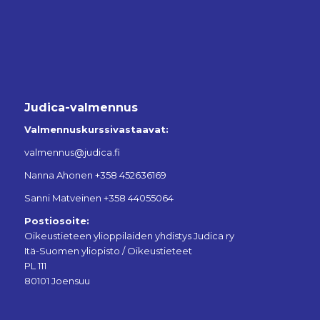
Judica-valmennus
Valmennuskurssivastaavat:
valmennus@judica.fi
Nanna Ahonen +358 452636169
Sanni Matveinen +358 44055064
Postiosoite:
Oikeustieteen ylioppilaiden yhdistys Judica ry
Itä-Suomen yliopisto / Oikeustieteet
PL 111
80101 Joensuu