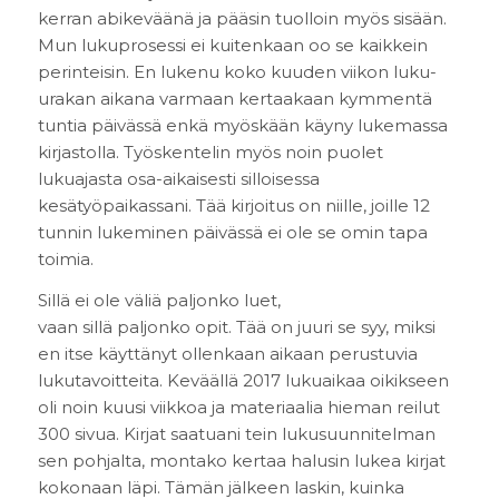
kerran abikeväänä ja pääsin tuolloin myös sisään.
Mun lukuprosessi ei kuitenkaan oo se kaikkein
perinteisin. En lukenu koko kuuden viikon luku-
urakan aikana varmaan kertaakaan kymmentä
tuntia päivässä enkä myöskään käyny lukemassa
kirjastolla. Työskentelin myös noin puolet
lukuajasta osa-aikaisesti silloisessa
kesätyöpaikassani. Tää kirjoitus on niille, joille 12
tunnin lukeminen päivässä ei ole se omin tapa
toimia.
Sillä ei ole väliä paljonko luet,
vaan sillä paljonko opit. Tää on juuri se syy, miksi
en itse käyttänyt ollenkaan aikaan perustuvia
lukutavoitteita. Keväällä 2017 lukuaikaa oikikseen
oli noin kuusi viikkoa ja materiaalia hieman reilut
300 sivua. Kirjat saatuani tein lukusuunnitelman
sen pohjalta, montako kertaa halusin lukea kirjat
kokonaan läpi. Tämän jälkeen laskin, kuinka