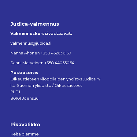
Judica-valmennus
Valmennuskurssivastaavat:
valmennus@judica.fi
Nanna Ahonen +358 452636169
Sanni Matveinen +358 44055064
Postiosoite:
Oikeustieteen ylioppilaiden yhdistys Judica ry
Itä-Suomen yliopisto / Oikeustieteet
PL 111
80101 Joensuu
Pikavalikko
Keitä olemme