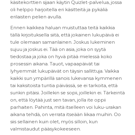
käsitekorttien sijaan käytin Quizlet-palvelua, jossa
oli helppo harjoitella eri käsitteitä ja pykäliä
erilaisten pelien avulla.
Ennen kaikkea haluan muistuttaa teitä kaikkia
tällä kirjoituksella siitä, että jokainen lukupäivä ei
tule olemaan samanlainen. Joskus lukeminen
sujuu ja joskus ei. Tää on asia, joka on syytä
tiedostaa ja joka on hyvä pitää mielessä koko
prosessin aikana. Tauot, vapaapäivät tai
lyhyemmät lukupäivät on täysin sallittuja. Vaikka
kaikki sun ympärillä sanois lukevansa kymmenen
tai kaksitoista tuntia päivässä, se ei tarkoita, että
sunkin pitäisi. Joillekin se sopii, joillekin ei. Tärkeintä
on, että löytää just sen tavan, jolla ite oppii
parhaiten. Pahinta, mitä itselleen voi luku-urakan
aikana tehdä, on verrata itseään liikaa muihin. Oo
siis sellainen kuin olet, myös silloin, kun
valmistaudut pääsykokeeseen.