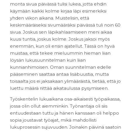
monta sivua päivässä tulisi lukea, jotta ehdin
käymään kaikki kolme kirjaa läpi esimerkiksi
yhden viikon aikana. Muistelisin, että
keskimääräiseksi sivumääräksi päivässä tuli noin 60
sivua. Joskus sen läpikahlaamiseen meni aikaa
kuusi tuntia, joskus kolme. Joskus jaksoi myös
enemmän, kun oli ensin ajatellut. Tässä on hyvä
muistaa, että tekee mieluummin hieman liian
löysän lukusuunnitelman kuin liian
kunnianhimoisen. Oman suunnitelman edelle
pääseminen saattaa antaa lisäbuustia, mutta
toisaalta jos ei jaksakaan ylimääräistä, tietää, että jo
luettu määrä riittää aikataulussa pysymiseen.
Työskentelin lukuaikana osa-aikaisesti työpaikassa,
jossa olin ollut aiemminkin. Työnantaja oli siis
entuudestaan tuttu ja hänen kanssaan oli helppo
sopia joustavat työajat, mikä mahdollisti
lukuprosessin sujuvuuden. Joinakin päivinä saatoin