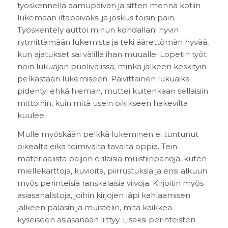
työskennellä aamupäivän ja sitten mennä kotiin
lukemaan iltapäiväksi ja joskus toisin päin.
Työskentely auttoi minun kohdallani hyvin
rytmittämään lukemista ja teki äärettömän hyvää,
kun ajatukset sai välillä ihan muualle. Lopetin työt
noin lukuajan puolivälissä, minkä jälkeen keskityin
pelkästään lukemiseen. Päivittäinen lukuaika
pidentyi ehkä hieman, muttei kuitenkaan sellaisiin
mittoihin, kuin mitä usein oikikseen hakevilta
kuulee.
Mulle myöskään pelkkä lukeminen ei tuntunut
oikealta eikä toimivalta tavalta oppia. Tein
materiaalista paljon erilaisia muistiinpanoja, kuten
miellekarttoja, kuvioita, piirrustuksia ja ensi alkuun
myös perinteisiä ranskalaisia viivoja. Kirjoitin myös
asiasanalistoja, joihin kirjojen läpi kahlaamisen
jälkeen palasin ja muistelin, mitä kaikkea
kyseiseen asiasanaan liittyy. Lisäksi perinteisten