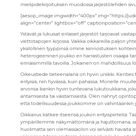
mielipidekirjoituksen muodossa järjestölehden sivui
[aesop_image imgwidth=”400px” img=”https://judi
align=”center” lightbox=”off” captionposition=”cent
Ystävät ja lukuisat erilaiset järjestöt tarjoavat va
viettotapojen kirjossa. Vaikka oikkareilla paljon y
yksilöllinen tyyppinsä omine kiinnostuksen kohtein
heterogeeninen joukko eri harrastusten osaajia tar
erinäisimmillä tavoilla. Jokainen on mahdollisuus l
Oikeustiede tieteenalana on hyvin uniikki. Kenties
erityisiä, niin hyvässä, kuin pahassa. Monelle muulle
arvonsa liiankin hyvin tuntevana lukutoukkana, joka
antamisesta tai väistämisestä. Olen nähnyt opintopolk
että todellisuudessa joukkomme on vähintäänkin y
Oikkarius kätkee itseensä joukon erityispiirteitä. Tä
ympärillemme näkymättömänä ja hajuttomana, sen
huolimatta sen olemassaolon voi selvästi havaita si