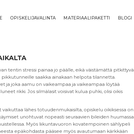
E
OPISKELIJAVALINTA
MATERIAALIPAKETTI
BLOGI
AIKALTA
van tentin stressi painaa jo päälle, eikä väistämättä pitkittyvä
n pikkutunneille saakka ainakaan helpota tilannetta.
ovet ja joka aamu on vaikeampaa ja vaikeampaa löytää
neet rikki. Jos silmälasit voisivat kulua puhki, olisi oikis
at vaikuttaa lähes totuudenmukaisilta, opiskelu oikiksessa on
nkäymiset unohtuvat nopeasti seuraavien bileiden huumassa
 muistellessa. Myös liikuntavuoron kovatempoinen sählypeli
ttaneesta epäkohdasta pääsee myös avautumaan kärkkään