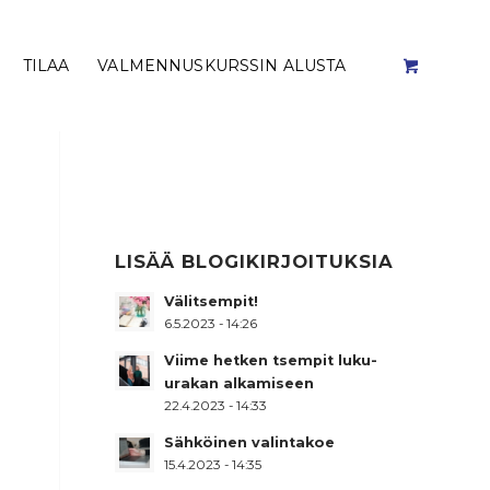
TILAA
VALMENNUSKURSSIN ALUSTA
LISÄÄ BLOGIKIRJOITUKSIA
Välitsempit!
6.5.2023 - 14:26
Viime hetken tsempit luku-
urakan alkamiseen
22.4.2023 - 14:33
Sähköinen valintakoe
15.4.2023 - 14:35