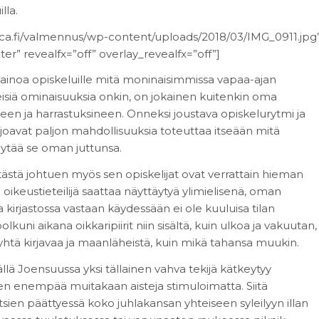
lla.
ca.fi/valmennus/wp-content/uploads/2018/03/IMG_0911.jpg
er” revealfx=”off” overlay_revealfx=”off”]
stapainoa opiskeluille mitä moninaisimmissa vapaa-ajan
hteisiä ominaisuuksia onkin, on jokainen kuitenkin oma
een ja harrastuksineen. Onneksi joustava opiskelurytmi ja
joavat paljon mahdollisuuksia toteuttaa itseään mitä
öytää se oman juttunsa.
 tästä johtuen myös sen opiskelijat ovat verrattain hieman
 oikeustieteilijä saattaa näyttäytyä ylimielisenä, oman
 kirjastossa vastaan käydessään ei ole kuuluisa tilan
uni aikana oikkaripiirit niin sisältä, kuin ulkoa ja vakuutan,
htä kirjavaa ja maanläheistä, kuin mikä tahansa muukin.
ällä Joensuussa yksi tällainen vahva tekijä kätkeytyy
 enempää muitakaan aisteja stimuloimatta. Siitä
tsien päättyessä koko juhlakansan yhteiseen syleilyyn illan