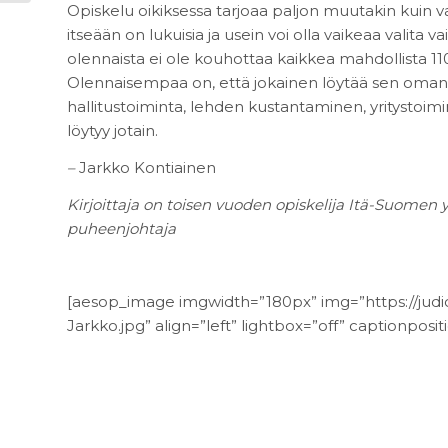
Opiskelu oikiksessa tarjoaa paljon muutakin kuin 
itseään on lukuisia ja usein voi olla vaikeaa valita va
olennaista ei ole kouhottaa kaikkea mahdollista 110 
Olennaisempaa on, että jokainen löytää sen oman ju
hallitustoiminta, lehden kustantaminen, yritystoimin
löytyy jotain.
–
Jarkko Kontiainen
Kirjoittaja on toisen vuoden opiskelija Itä-Suomen y
puheenjohtaja
[aesop_image imgwidth=”180px” img=”https://judi
Jarkko.jpg” align=”left” lightbox=”off” captionpositi