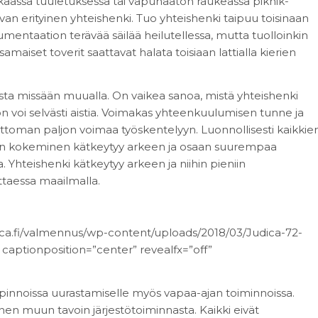
kaassa tuuletuksessa tai vapunaaton raukeassa piknik-
an erityinen yhteishenki. Tuo yhteishenki taipuu toisinaan
umentaation terävää säilää heilutellessa, mutta tuolloinkin
iset toverit saattavat halata toisiaan lattialla kierien
sta missään muualla. On vaikea sanoa, mistä yhteishenki
voi selvästi aistia. Voimakas yhteenkuulumisen tunne ja
mattoman paljon voimaa työskentelyyn. Luonnollisesti kaikkie
engen kokeminen kätkeytyy arkeen ja osaan suurempaa
. Yhteishenki kätkeytyy arkeen ja niihin pieniin
ttaessa maailmalla.
ca.fi/valmennus/wp-content/uploads/2018/03/Judica-72-
 captionposition=”center” revealfx=”off”
opinnoissa uurastamiselle myös vapaa-ajan toiminnoissa.
onen muun tavoin järjestötoiminnasta. Kaikki eivät