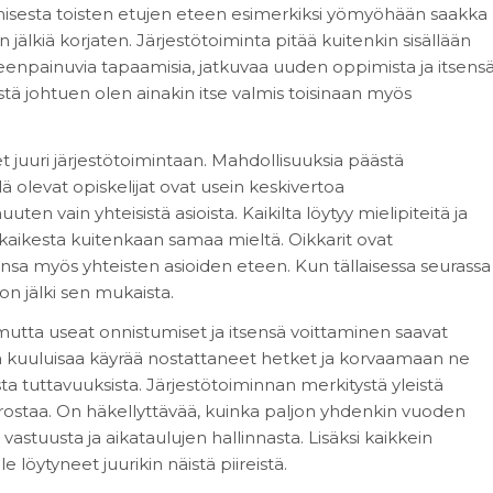
misesta toisten etujen eteen esimerkiksi yömyöhään saakka
jälkiä korjaten. Järjestötoiminta pitää kuitenkin sisällään
leenpainuvia tapaamisia, jatkuvaa uuden oppimista ja itsens
stä johtuen olen ainakin itse valmis toisinaan myös
t juuri järjestötoimintaan. Mahdollisuuksia päästä
lä olevat opiskelijat ovat usein keskivertoa
en vain yhteisistä asioista. Kaikilta löytyy mielipiteitä ja
aikesta kuitenkaan samaa mieltä. Oikkarit ovat
ansa myös yhteisten asioiden eteen. Kun tällaisessa seurassa
on jälki sen mukaista.
 mutta useat onnistumiset ja itsensä voittaminen saavat
ä kuuluisaa käyrää nostattaneet hetket ja korvaamaan ne
usista tuttavuuksista. Järjestötoiminnan merkitystä yleistä
ostaa. On häkellyttävää, kuinka paljon yhdenkin vuoden
 vastuusta ja aikataulujen hallinnasta. Lisäksi kaikkein
löytyneet juurikin näistä piireistä.