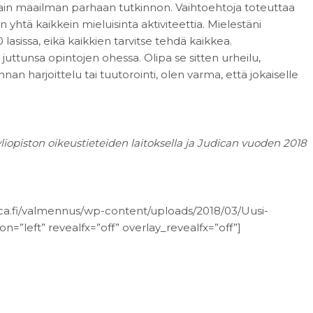
vain maailman parhaan tutkinnon. Vaihtoehtoja toteuttaa
in yhtä kaikkein mieluisinta aktiviteettia. Mielestäni
lasissa, eikä kaikkien tarvitse tehdä kaikkea.
ttunsa opintojen ohessa. Olipa se sitten urheilu,
nan harjoittelu tai tuutorointi, olen varma, että jokaiselle
liopiston oikeustieteiden laitoksella ja Judican vuoden 2018
ca.fi/valmennus/wp-content/uploads/2018/03/Uusi-
on=”left” revealfx=”off” overlay_revealfx=”off”]