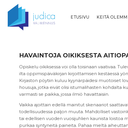
ETUSIVU
KEITÄ OLEMM
HAVAINTOJA OIKIKSESTA AITIOP
Opiskelu oikiksessa voi olla toisinaan vaativaa. Tule
ilta oppimispäiväkirjan kirjoittamisen kestäessä yö
Kirjaston pöytiin kuluu kyynärpäidesi muotoiset l
housuja, jotka eivät olisi istumalihasten kohdalta kulu
varmasti se paikka, jossa ilmiö havaittaisiin.
Vaikka ajoittain edellä mainitut skenaariot saattav
todellisuudessa paljon muuta. Mahdolliset vastoi
tai edellisen vuoden vuosijuhlien kaunista loistoa
purkaa syntyneitä paineita. Pahaa mieltä aiheu