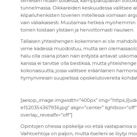
viimeisen hitaan soidessa, kamppailupäivän voitok
tunnelmassa. Oikkareiden keskuudessa vallitsee aiv
kilpailuhenkisten toverien mitellessä voimiaan arg
vain väliaikaisesti. Muutamaa hetkeä myöhemmin sama
toinen toistaan ylistäen ja hervottomasti nauraen.
Tällaisen yhteishengen kokeminen ei ole mahdolli
viime kädessä muodostuu, mutta sen olemassaolon 
halu olla osana jotain näin erityistä antavat usko
kanssa ei tarvitse olla bestiksiä, mutta yhteish
kokonaisuutta, jossa vallitsee eräänlainen harmonia
hymynvireisiin suupielissä opiskelutovereita kohda
[aesop_image imgwidth=”400px” img=”https://judi
e1520354367936.jpg” align=”center” lightbox=”off”
overlay_revealfx=”off”]
Opintojen ohessa opiskelija voi etsiä vastapainoa 
Vaihtoehtoja on paljon, mutta itselleni se löytyi m