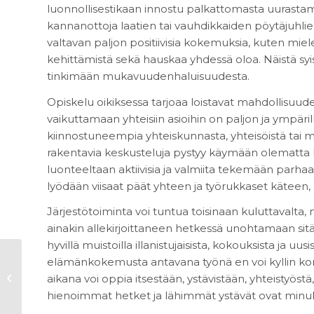
luonnollisestikaan innostu palkattomasta uurasta
kannanottoja laatien tai vauhdikkaiden pöytäjuhlien 
valtavan paljon positiivisia kokemuksia, kuten mie
kehittämistä sekä hauskaa yhdessä oloa. Näistä syi
tinkimään mukavuudenhaluisuudesta.
Opiskelu oikiksessa tarjoaa loistavat mahdollisuude
vaikuttamaan yhteisiin asioihin on paljon ja ympäril
kiinnostuneempia yhteiskunnasta, yhteisöistä tai muut
rakentavia keskusteluja pystyy käymään olematta k
luonteeltaan aktiivisia ja valmiita tekemään parha
lyödään viisaat päät yhteen ja työrukkaset käteen, 
Järjestötoiminta voi tuntua toisinaan kuluttavalta,
ainakin allekirjoittaneen hetkessä unohtamaan sit
hyvillä muistoilla illanistujaisista, kokouksista ja u
elämänkokemusta antavana työnä en voi kyllin kor
It’s never too late, eli
keski-ikäisenä koulun
aikana voi oppia itsestään, ystävistään, yhteistyöstä,
penkille
hienoimmat hetket ja lähimmät ystävät ovat minulle 