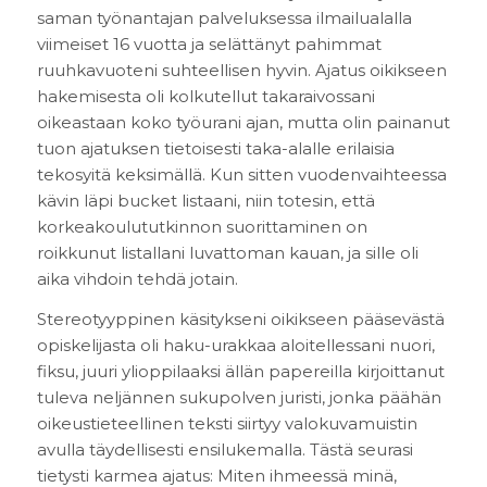
saman työnantajan palveluksessa ilmailualalla
viimeiset 16 vuotta ja selättänyt pahimmat
ruuhkavuoteni suhteellisen hyvin. Ajatus oikikseen
hakemisesta oli kolkutellut takaraivossani
oikeastaan koko työurani ajan, mutta olin painanut
tuon ajatuksen tietoisesti taka-alalle erilaisia
tekosyitä keksimällä. Kun sitten vuodenvaihteessa
kävin läpi bucket listaani, niin totesin, että
korkeakoulututkinnon suorittaminen on
roikkunut listallani luvattoman kauan, ja sille oli
aika vihdoin tehdä jotain.
Stereotyyppinen käsitykseni oikikseen pääsevästä
opiskelijasta oli haku-urakkaa aloitellessani nuori,
fiksu, juuri ylioppilaaksi ällän papereilla kirjoittanut
tuleva neljännen sukupolven juristi, jonka päähän
oikeustieteellinen teksti siirtyy valokuvamuistin
avulla täydellisesti ensilukemalla. Tästä seurasi
tietysti karmea ajatus: Miten ihmeessä minä,