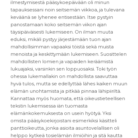
ilmestymisestä pääsykoepäivään oli minun
tapauksessani noin seitsemän viikkoa, ja tulevana
keväänä se lyhenee entisestään. Itse pystyin
panostamaan koko seitsemän viikon ajan
täysipäiväisesti lukemiseen. On ilman muuta
eduksi, mikäli pystyy järjestämään tuon ajan
mahdollisimman vapaaksi töistä sekä muista
menoista ja keskittymään lukemiseen. Suosittelen
mahdollisten lomien ja vapaiden keräämistä
lukuajaksi, varsinkin sen loppuosaksi. Toki työn
ohessa lukemallakin on mahdollista saavuttaa
hyvä tulos, mutta se edellyttää lähes kaiken muun
elämän unohtamista ja pitkää pinnaa lähipiiriltä.
Kannattaa myös huomata, että oikeustieteellisen
tekstin lukemisessa iän tuomasta
elämänkokemuksesta on usein hyötyä. Yksi
omista pääsykoekirjoistani esimerkiksi käsitteli
panttioikeutta, jonka asioita asuntovelallisen oli
helppo kytkeä tosielämän ilmiöihin ja sitä kautta