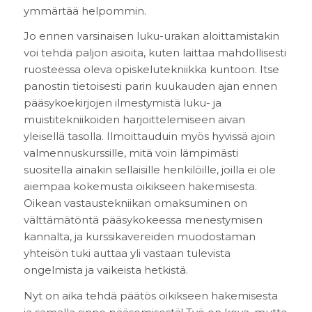
ymmärtää helpommin.
Jo ennen varsinaisen luku-urakan aloittamistakin
voi tehdä paljon asioita, kuten laittaa mahdollisesti
ruosteessa oleva opiskelutekniikka kuntoon. Itse
panostin tietoisesti parin kuukauden ajan ennen
pääsykoekirjojen ilmestymistä luku- ja
muistitekniikoiden harjoittelemiseen aivan
yleisellä tasolla. Ilmoittauduin myös hyvissä ajoin
valmennuskurssille, mitä voin lämpimästi
suositella ainakin sellaisille henkilöille, joilla ei ole
aiempaa kokemusta oikikseen hakemisesta.
Oikean vastaustekniikan omaksuminen on
välttämätöntä pääsykokeessa menestymisen
kannalta, ja kurssikavereiden muodostaman
yhteisön tuki auttaa yli vastaan tulevista
ongelmista ja vaikeista hetkistä.
Nyt on aika tehdä päätös oikikseen hakemisesta