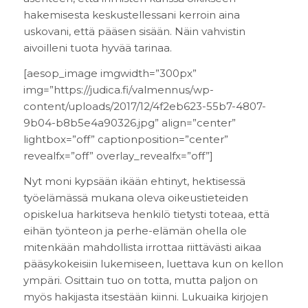
hakemisesta keskustellessani kerroin aina
uskovani, että pääsen sisään. Näin vahvistin
aivoilleni tuota hyvää tarinaa.
[aesop_image imgwidth=”300px”
img=”https://judica.fi/valmennus/wp-
content/uploads/2017/12/4f2eb623-55b7-4807-
9b04-b8b5e4a90326.jpg” align=”center”
lightbox=”off” captionposition=”center”
revealfx=”off” overlay_revealfx=”off”]
Nyt moni kypsään ikään ehtinyt, hektisessä
työelämässä mukana oleva oikeustieteiden
opiskelua harkitseva henkilö tietysti toteaa, että
eihän työnteon ja perhe-elämän ohella ole
mitenkään mahdollista irrottaa riittävästi aikaa
pääsykokeisiin lukemiseen, luettava kun on kellon
ympäri. Osittain tuo on totta, mutta paljon on
myös hakijasta itsestään kiinni. Lukuaika kirjojen