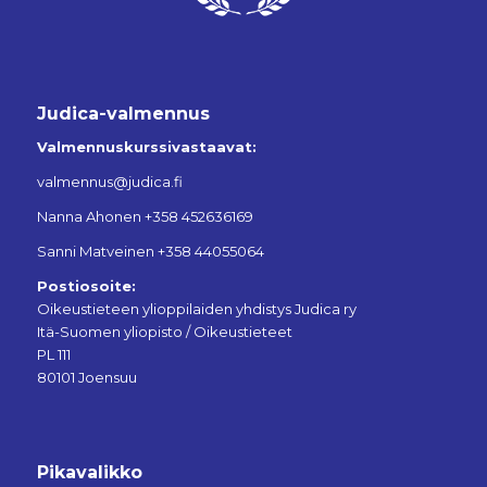
Judica-valmennus
Valmennuskurssivastaavat:
valmennus@judica.fi
Nanna Ahonen +358 452636169
Sanni Matveinen +358 44055064
Postiosoite:
Oikeustieteen ylioppilaiden yhdistys Judica ry
Itä-Suomen yliopisto / Oikeustieteet
PL 111
80101 Joensuu
Pikavalikko