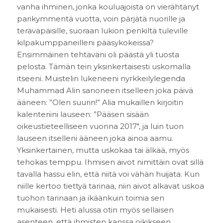
vanha ihminen, jonka kouluajoista on vierähtänyt
parikymmentä vuotta, voin pärjätä nuorille ja
teräväpäisille, suoraan lukion penkiltä tuleville
kilpakumppaneilleni pääsykokeissa?
Ensimmäinen tehtäväni oli päästä yli tuosta
pelosta. Tämän tein yksinkertaisesti uskomalla
itseeni. Muistelin lukeneeni nyrkkeilylegenda
Muhammad Alin sanoneen itselleen joka päivä
ääneen: ”Olen suurin!” Alia mukaillen kirjoitin
kalenteriini lauseen: ”Pääsen sisään
oikeustieteelliseen vuonna 2017″, ja luin tuon
lauseen itselleni ääneen joka ainoa aamu.
Yksinkertainen, mutta uskokaa tai älkää, myös
tehokas temppu. Ihmisen aivot nimittäin ovat sillä
tavalla hassu elin, että niitä voi vähän huijata. Kun
niille kertoo tiettyä tarinaa, niin aivot alkavat uskoa
tuohon tarinaan ja ikäänkuin toimia sen
mukaisesti. Heti alussa otin myös sellaisen
asenteen, että ihmisten kanssa oikikseen