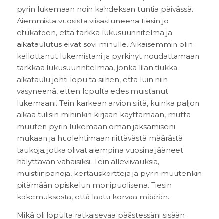
pyrin lukemaan noin kahdeksan tuntia päivässä.
Aiemmista vuosista viisastuneena tiesin jo
etukäteen, että tarkka lukusuunnitelma ja
aikataulutus eivät sovi minulle. Aikaisemmin olin
kellottanut lukemistani ja pyrkinyt noudattamaan
tarkkaa lukusuunnitelmaa, jonka liian tiukka
aikataulu johti lopulta siihen, että luin niin
väsyneenä, etten lopulta edes muistanut
lukemaani. Tein karkean arvion siitä, kuinka paljon
aikaa tulisin mihinkin kirjaan käyttämään, mutta
muuten pyrin lukemaan oman jaksamiseni
mukaan ja huolehtimaan riittävästä määrästä
taukoja, jotka olivat aiempina vuosina jääneet
hälyttävän vähäisiksi. Tein alleviivauksia,
muistiinpanoja, kertauskortteja ja pyrin muutenkin
pitämään opiskelun monipuolisena. Tiesin
kokemuksesta, että laatu korvaa määrän.
Mikä oli lopulta ratkaisevaa päästessäni sisään