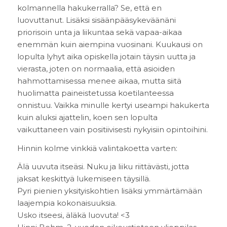
kolmannella hakukerralla? Se, että en
luovuttanut. Lisäksi sisäänpääsykeväänäni
priorisoin unta ja liikuntaa sekä vapaa-aikaa
enemmän kuin aiempina vuosinani. Kuukausi on
lopulta lyhyt aika opiskella jotain täysin uutta ja
vierasta, joten on normaalia, että asioiden
hahmottamisessa menee aikaa, mutta siitä
huolimatta paineistetussa koetilanteessa
onnistuu. Vaikka minulle kertyi useampi hakukerta
kuin aluksi ajattelin, koen sen lopulta
vaikuttaneen vain positiivisesti nykyisiin opintoihini.
Hinnin kolme vinkkiä valintakoetta varten:
Älä uuvuta itseäsi. Nuku ja liiku riittävästi, jotta
jaksat keskittyä lukemiseen täysillä.
Pyri pienien yksityiskohtien lisäksi ymmärtämään
laajempia kokonaisuuksia.
Usko itseesi, äläkä luovuta! <3