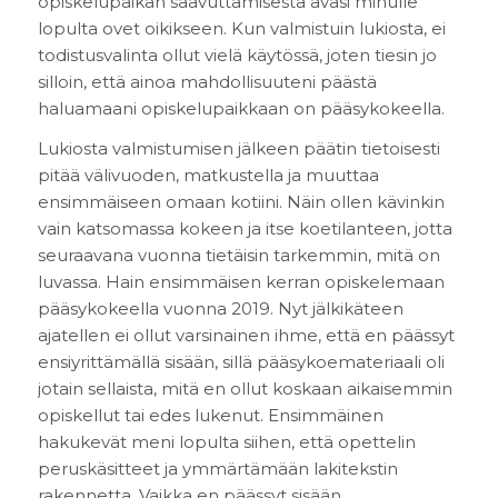
opiskelupaikan saavuttamisesta avasi minulle
lopulta ovet oikikseen. Kun valmistuin lukiosta, ei
todistusvalinta ollut vielä käytössä, joten tiesin jo
silloin, että ainoa mahdollisuuteni päästä
haluamaani opiskelupaikkaan on pääsykokeella.
Lukiosta valmistumisen jälkeen päätin tietoisesti
pitää välivuoden, matkustella ja muuttaa
ensimmäiseen omaan kotiini. Näin ollen kävinkin
vain katsomassa kokeen ja itse koetilanteen, jotta
seuraavana vuonna tietäisin tarkemmin, mitä on
luvassa. Hain ensimmäisen kerran opiskelemaan
pääsykokeella vuonna 2019. Nyt jälkikäteen
ajatellen ei ollut varsinainen ihme, että en päässyt
ensiyrittämällä sisään, sillä pääsykoemateriaali oli
jotain sellaista, mitä en ollut koskaan aikaisemmin
opiskellut tai edes lukenut. Ensimmäinen
hakukevät meni lopulta siihen, että opettelin
peruskäsitteet ja ymmärtämään lakitekstin
rakennetta. Vaikka en päässyt sisään