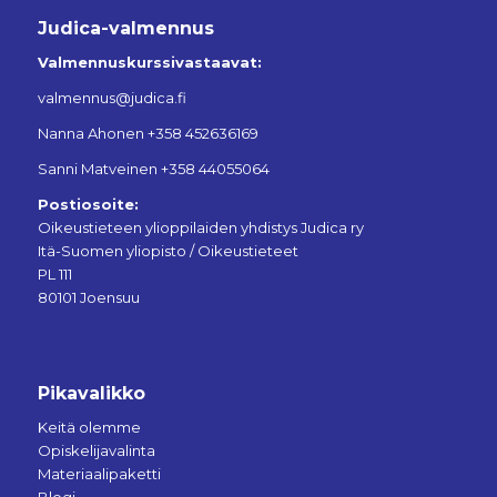
Judica-valmennus
Valmennuskurssivastaavat:
valmennus@judica.fi
Nanna Ahonen +358 452636169
Sanni Matveinen +358 44055064
Postiosoite:
Oikeustieteen ylioppilaiden yhdistys Judica ry
Itä-Suomen yliopisto / Oikeustieteet
PL 111
80101 Joensuu
Pikavalikko
Keitä olemme
Opiskelijavalinta
Materiaalipaketti