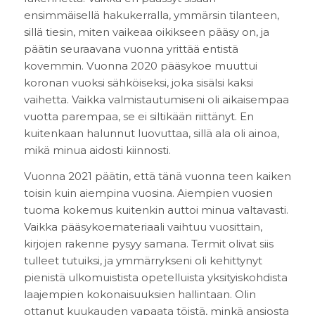
ensimmäisellä hakukerralla, ymmärsin tilanteen,
sillä tiesin, miten vaikeaa oikikseen pääsy on, ja
päätin seuraavana vuonna yrittää entistä
kovemmin. Vuonna 2020 pääsykoe muuttui
koronan vuoksi sähköiseksi, joka sisälsi kaksi
vaihetta. Vaikka valmistautumiseni oli aikaisempaa
vuotta parempaa, se ei siltikään riittänyt. En
kuitenkaan halunnut luovuttaa, sillä ala oli ainoa,
mikä minua aidosti kiinnosti.
Vuonna 2021 päätin, että tänä vuonna teen kaiken
toisin kuin aiempina vuosina. Aiempien vuosien
tuoma kokemus kuitenkin auttoi minua valtavasti.
Vaikka pääsykoemateriaali vaihtuu vuosittain,
kirjojen rakenne pysyy samana. Termit olivat siis
tulleet tutuiksi, ja ymmärrykseni oli kehittynyt
pienistä ulkomuistista opetelluista yksityiskohdista
laajempien kokonaisuuksien hallintaan. Olin
ottanut kuukauden vapaata töistä, minkä ansiosta