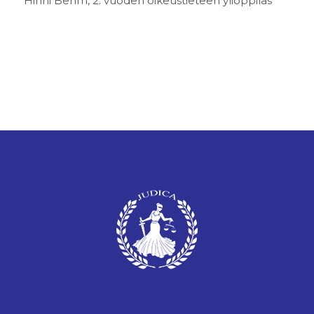
Hinni Behm, 2. vuoden oikeustieteen ylioppilas