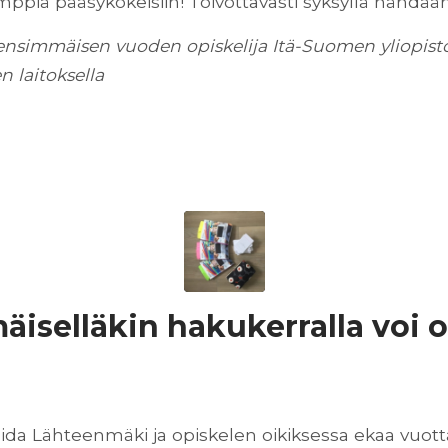
emppiä pääsykokeisiin! Toivottavasti syksyllä nähdä
n ensimmäisen vuoden opiskelija Itä-Suomen yliopist
n laitoksella
iselläkin hakukerralla voi 
ida Lähteenmäki ja opiskelen oikiksessa ekaa vuott