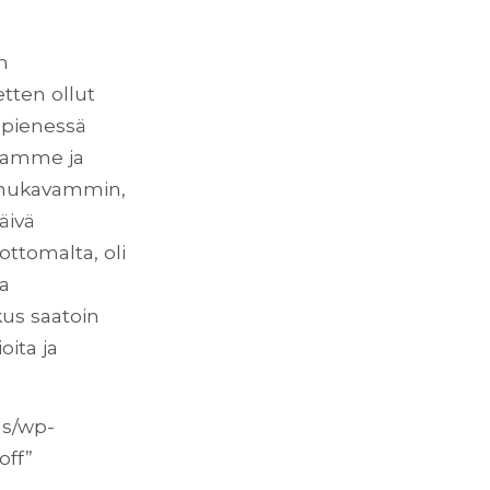
n
etten ollut
 pienessä
siamme ja
n mukavammin,
äivä
ttomalta, oli
ja
kus saatoin
oita ja
us/wp-
off”