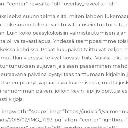
n=”center” revealfx=”off” overlay_revealfx=”off”]
aluksi selvä suunnitelma siitä, miten lähden lukemaa
. Toki suunnitelmat vaihtuivat ja usein tuntui siltä, 
n. Luin koko pääsykokeisiin valmistautumisen ajan
sta oli valtavasti apua. Yhdessä tsemppasimme toi
eissa kohdissa. Pitkät lukupäivät taittuivat paljo
ä muutkin vieressä tekivät kovasti töitä. Vaikka joku p
 tuntunutkaan sujuvan ja sisään pääseminen mahdo
seuraavana päivänä pystyi taas tarttumaan kirjoihin 
 Itse en pitänyt vapaapäiviä lukemisesta, mutta jos
i rennomman päivän, jolloin kävin läpi jo opittuja asi
sti kirjoja.
 imgwidth=”400px” img=”https://judica.fi/valmenn
ds/2018/02/IMG_7193.jpg” align=”center” lightbox=”
n=”center” revealfx=”off” overlay_revealfx=”off”]