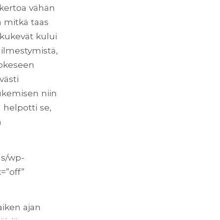
n kertoa vähän
a mitkä taas
alkukevät kului
n ilmestymistä,
kokeseen
västi
ukemisen niin
 helpotti se,
n
us/wp-
=”off”
aiken ajan