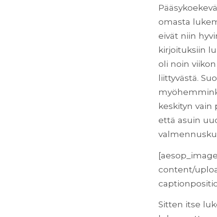
Pääsykoekevät 
omasta lukemi
eivät niin hyv
kirjoituksiin 
oli noin viik
liittyvästä. Su
myöhemminkin.
keskityn vain 
että asuin uu
valmennuskurs
[aesop_image
content/uploa
captionpositio
Sitten itse lu