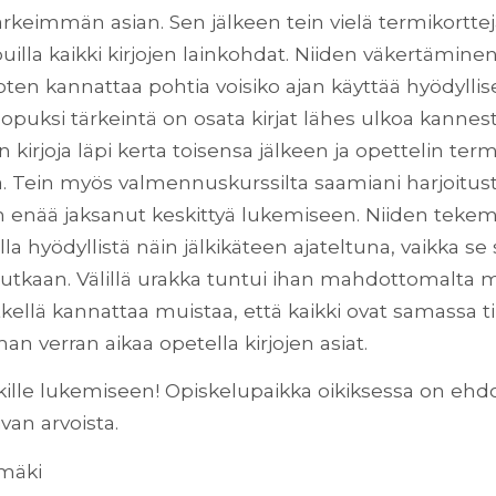
ärkeimmän asian. Sen jälkeen tein vielä termikorttej
uilla kaikki kirjojen lainkohdat. Niiden väkertämine
 joten kannattaa pohtia voisiko ajan käyttää hyödyll
lopuksi tärkeintä on osata kirjat lähes ulkoa kannes
 kirjoja läpi kerta toisensa jälkeen ja opettelin ter
a. Tein myös valmennuskurssilta saamiani harjoitus
 en enää jaksanut keskittyä lukemiseen. Niiden tekem
la hyödyllistä näin jälkikäteen ajateltuna, vaikka se s
anutkaan. Välillä urakka tuntui ihan mahdottomalta 
kellä kannattaa muistaa, että kaikki ovat samassa ti
man verran aikaa opetella kirjojen asiat.
ille lukemiseen! Opiskelupaikka oikiksessa on ehd
van arvoista.
nmäki