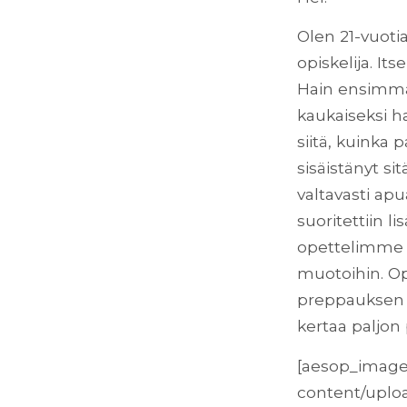
Olen 21-vuoti
opiskelija. It
Hain ensimmäi
kaukaiseksi h
siitä, kuinka 
sisäistänyt sit
valtavasti apu
suoritettiin 
opettelimme 
muotoihin. Opi
preppauksen jä
kertaa paljon
[aesop_image
content/uploa