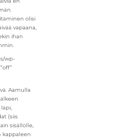
äiviä en
män.
täminen olisi
äivää vapaana,
ekin ihan
emmin.
us/wp-
”off”
ivä. Aamulla
jälkeen
läpi,
at (siis
ain sisällölle,
jan kappaleen