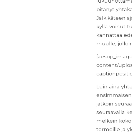
lukuunottamat
pitänyt yhtä
Jälkikäteen a
kyllä voinut 
kannattaa ede
muulle, jollo
[aesop_image
content/uploa
captionpositio
Luin aina yhte
ensimmäisenä 
jatkoin seuraav
seuraavalla ke
melkein koko ki
termeille ja yl