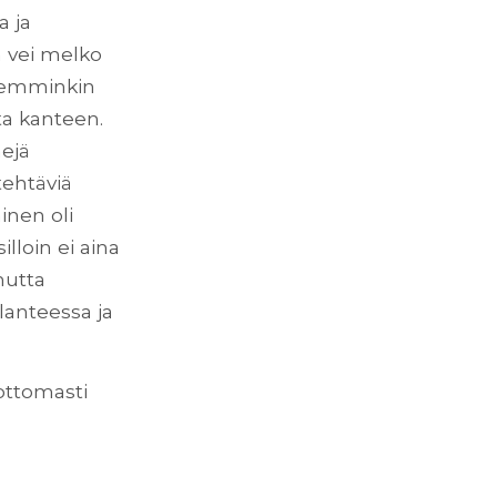
a ja
n vei melko
isemminkin
ta kanteen.
mejä
tehtäviä
inen oli
illoin ei aina
mutta
lanteessa ja
ottomasti