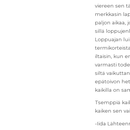
viereen sen t
merkkasin lap
paljon aikaa,
sillä loppujen
Loppuajan luin
termikorteist
iltaisin, kun
varmasti todel
siltä vaikutt
epätoivon het
kaikilla on sa
Tsemppiä kaik
kaiken sen vai
-Iida Lähtee