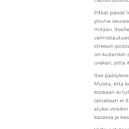
Pitkät päivät
yöunia seuraav
mitään. Itsell
valmistautues
stressin pois
on kuitenkin s
urakan, jotta
Itse pääsykoe
Muista, että 
koskaan ei tul
(ainakaan ei i
aluksi voisiki
kasassa ja ke