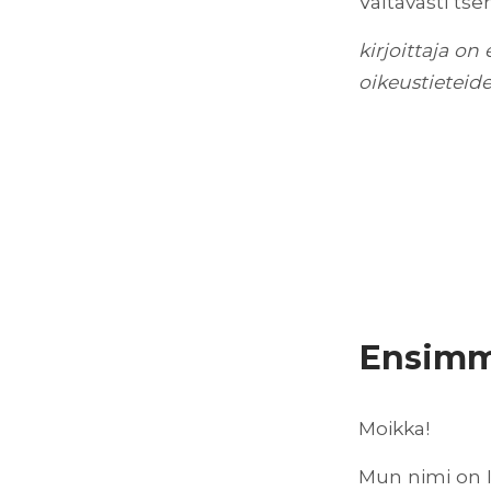
Valtavasti ts
kirjoittaja o
oikeustieteide
Ensimmä
Moikka!
Mun nimi on I