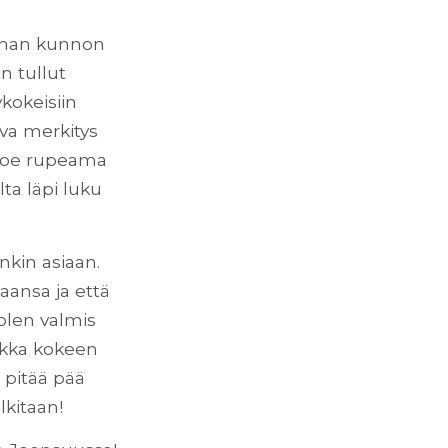
Ilman kunnon
n tullut
ykokeisiin
ava merkitys
ykoe rupeama
lta läpi luku
nkin asiaan.
ansa ja että
 olen valmis
aikka kokeen
n pitää pää
lkitaan!