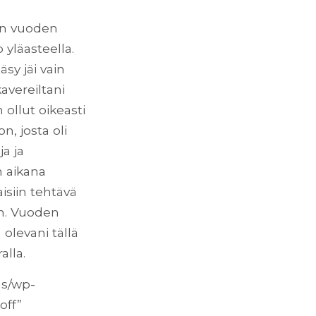
sen vuoden
 yläasteella.
sy jäi vain
avereiltani
 ollut oikeasti
n, josta oli
ja ja
n aikana
siin tehtävä
en. Vuoden
 olevani tällä
lla.
us/wp-
off”