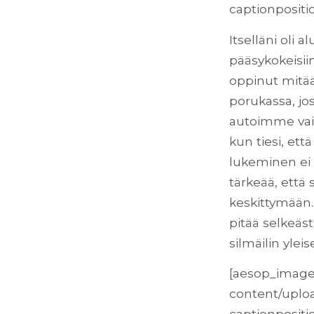
captionpositio
Itselläni oli 
pääsykokeisiin
oppinut mitää
porukassa, jo
autoimme vaik
kun tiesi, ett
lukeminen ei
tärkeää, että 
keskittymään.
pitää selkeäst
silmäilin yleise
[aesop_image
content/uploa
captionpositio