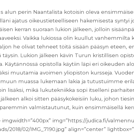
as alun perin Naantalista kotoisin oleva ensimmäi
selläni ajatus oikeustieteelliseen hakemisesta syntyi jo
sen kerran suoraan lukion jälkeen, jolloin sisäänpää
aaveeksi. Vaikka lukiossa olin kuullut vanhemmilta k
paljon he olivat tehneet töitä sisään pääsyn eteen, en
ä täysin. Lukion jälkeen kävin Turun kristillisen opisto
a. Käytännössä opistolla käytiin läpi eri oikeuden alo
lisäksi muutamia avoimen yliopiston kursseja. Vuode
muun muassa lukemaan lakia ja tutustuimme erilai
n lisäksi, mikä lukutekniikka sopi itselleni parhait
lkeen alkoi sitten pääsykokeisiin luku, johon tiesin
 paremmin valmistautunut, kuin ensimmäisellä kerra
 imgwidth=”400px” img=”https://judica.fi/valmenn
ds/2018/02/IMG_7190.jpg” align=”center” lightbox=”