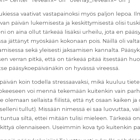
 lukiessa vaativat vastapainoksi myös paljon lepoa. 
an päivän lukemisesta ja keskittymisestä olisi tuski
eni on aina ollut tärkeää lisäksi urheilu, jota en pääs
sa jättänyt myöskään kokonaan pois. Näillä oli valt
tamisessa sekä yleisesti jaksamisen kannalta. Pääs
en verran pitkä, että on tärkeää pitää itsestään huo
 itse pääsykoepäivänäkin on hyvässä vireessä.
päivän koin todella stressaavaksi, mikä kuuluu tiete
kokeeseen voi mennä tekemään kuitenkin vain parha
e olemaan sellaista fiilistä, että nyt osaan kaiken ja
tselleni tullut). Missään nimessä ei saa luovuttaa, v
n tuntua siltä, ettei mitään tulisi mieleen. Tärkeää o
skittyä olennaiseen. Useimmin kova työ kuitenkin pa