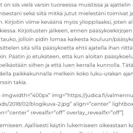
on siis vielä varsin tuoreessa muistissa ja ajatteli
sestani sekä siitä mitkä jutut mielestäni toimivat j
in. Kirjoitin viime keväänä myös ylioppilaaksi, joten 
lukiessa. Kirjoitusten jälkeen, ennen pääsykoekirjoje
on tauko, jolloin pidin lomaa kaikesta kouluun/pääsy
osittelen sitä sillä pääsykoetta ehtii ajatella ihan riittä
 Päätin jo etukäteen, että kun aloitan pääsykoel
pelkästään siihen ja että luen kerralla kunnolla. Tätä
della paikkakunnalla melkein koko luku-urakan aja
sin takia.
 imgwidth=”400px” img=”https://judica.fi/valmenn
ds/2018/02/blogikuva-2.jpg” align=”center” lightbox
n=”center” revealfx=”off” overlay_revealfx=”off”]
kemiseen. Ajallisesti käytin lukemiseen oikeastaan k