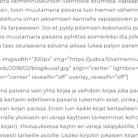
ta valmennuskurssin luennoilla istumista. Vapaap
kään, tosin muutamana päivänä luin hieman vähem
jateltuna oman jaksamisen kannalta vapaapäivien pi
tulla tarpeeseen. Jos et pysty pitämään kokonaista p
s muutamana päivänä pyhittää esimerkiksi ilta joll
in taas seuraavana päivänä jaksaa lukea paljon par
 imgwidth=”300px” img=”https://judica.fi/valmenn
ds/2018/02/blogikuva1.jpg” align=”center” lightbox=
n=”center” revealfx=”off” overlay_revealfx=”off”]
nä päivänä vain yhtä kirjaa ja vaihdoin kirjaa joka pä
kertasin edellisenä päivänä lukemani asiat, jonka 
an kirjan parissa. Ensin luin kaikki kirjat kertaalleen 
rralla yliviivasin eri värejä käyttäen tärkeimmät kohd
rjan). Yliviivauksessa käytin eri värejä lakipykälille, l
eisesti tärkeille asioille. Lisäksi kirjoitin jokaisen kir