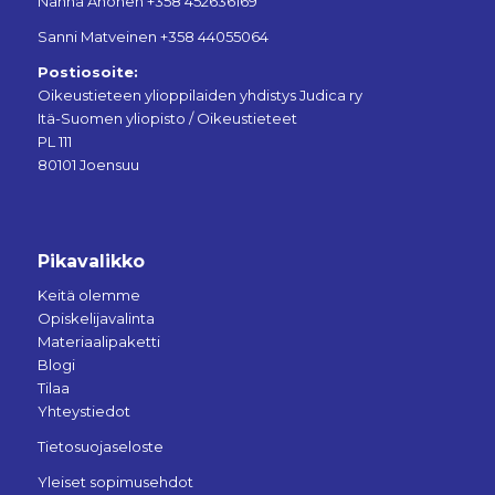
Nanna Ahonen +358 452636169
Sanni Matveinen +358 44055064
Postiosoite:
Oikeustieteen ylioppilaiden yhdistys Judica ry
Itä-Suomen yliopisto / Oikeustieteet
PL 111
80101 Joensuu
Pikavalikko
Keitä olemme
Opiskelijavalinta
Materiaalipaketti
Blogi
Tilaa
Yhteystiedot
Tietosuojaseloste
Yleiset sopimusehdot