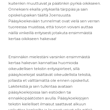
kuitenkin muuttuivat ja päätinkin pyrkiä oikikseen.
Onnekseni ekalla yrityksellä tärppäsi ja sain
opiskelupaikan täältä Joensuusta.
Pääsykoekevään tunnelmat ovat vielä sen verran
tuoreessa muistissa, että toivon voivani auttaa
näillä vinkeillä erityisesti jotakuta ensimmäistä
kertaa oikikseen hakevaa!
Ensinnäkin mielestäni varsinkin ensimmäistä
kertaa hakevan kannattaa huomioida
oikeudellisen tekstin erityispiirteet, sillä
pääsykoekirjat sisältävät oikeudellista tekstiä,
jollaista et välttämättä ole ennen opiskellut.
Lakitekstiä ja sen tulkintaa avataan
pääsykoekirjoissa lain esitöiden tai
ennakkopäätösten avulla. Pääsykoekirjojen
tekstin kielelliset ilmaisut saattavat alkuun
vaikuttaa kankeilta ja lauseet voivat olla pitkiä.