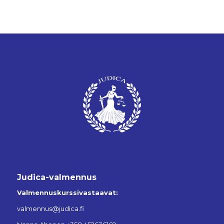
Judica-valmennus
Valmennuskurssivastaavat:
valmennus@judica.fi