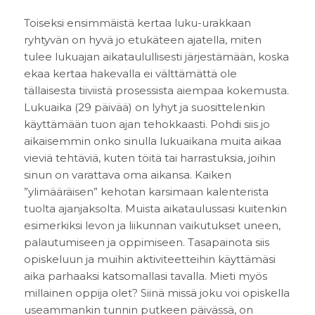
Toiseksi ensimmäistä kertaa luku-urakkaan
ryhtyvän on hyvä jo etukäteen ajatella, miten
tulee lukuajan aikataulullisesti järjestämään, koska
ekaa kertaa hakevalla ei välttämättä ole
tällaisesta tiiviistä prosessista aiempaa kokemusta.
Lukuaika (29 päivää) on lyhyt ja suosittelenkin
käyttämään tuon ajan tehokkaasti. Pohdi siis jo
aikaisemmin onko sinulla lukuaikana muita aikaa
vieviä tehtäviä, kuten töitä tai harrastuksia, joihin
sinun on varattava oma aikansa. Kaiken
”ylimääräisen” kehotan karsimaan kalenterista
tuolta ajanjaksolta. Muista aikataulussasi kuitenkin
esimerkiksi levon ja liikunnan vaikutukset uneen,
palautumiseen ja oppimiseen. Tasapainota siis
opiskeluun ja muihin aktiviteetteihin käyttämäsi
aika parhaaksi katsomallasi tavalla. Mieti myös
millainen oppija olet? Siinä missä joku voi opiskella
useammankin tunnin putkeen päivässä, on