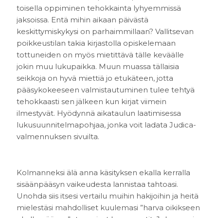
toisella oppiminen tehokkainta lyhyemmissä
jaksoissa. Entä mihin aikaan päivästä
keskittymiskykysi on parhaimmillaan? Vallitsevan
poikkeustilan takia kirjastolla opiskelemaan
tottuneiden on myös mietittävä tälle keväälle
jokin muu lukupaikka. Muun muassa tällaisia
seikkoja on hyvä miettiä jo etukäteen, jotta
pääsykokeeseen valmistautuminen tulee tehtyä
tehokkaasti sen jälkeen kun kirjat viimein
ilmestyvät. Hyödynnä aikataulun laatimisessa
lukusuunnitelmapohjaa, jonka voit ladata Judica-
valmennuksen sivuilta.
Kolmanneksi älä anna käsityksen ekalla kerralla
sisäänpääsyn vaikeudesta lannistaa tahtoasi.
Unohda siis itsesi vertailu muihin hakijoihin ja heitä
mielestäsi mahdolliset kuulemasi ”harva oikikseen