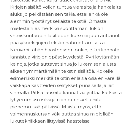
Kirjojen sisältö voikin tuntua vieraalta ja hankalalta
aluksi jo pelkästään sen takia, ettei ehkä ole
aiemmin työstänyt sellaista tekstiä. Omasta
mielestäni esimerkiksi suorittamani lukion
yhteiskuntaopin lakitiedon kurssi ei juuri auttanut
pääsykoekirjojen tekstin hahmottamisessa.
Neuvoni tähän haasteeseen onkin, ettei kannata
lannistua kirjojen epäselvyydestä. Pyri löytämään
keinoja, jotka auttavat sinua jo lukemisen alusta
alkaen ymmärtämään tekstin sisältöä. Kokeile
esimerkiksi merkitä tekstin erilaisia osia eri väreillä;
vaikkapa käsitteiden selitykset punaisella ja lait
vihreällä. Pitkiä lauseita kannattaa yrittää katkaista
lyhyemmiksi osiksi ja näin pureskella niitä
pienemmissä pätkissä. Muista myös, että
valmennuskurssin väki auttaa sinua mielellään
lukutekniikkaan liittyvissä haasteissa.