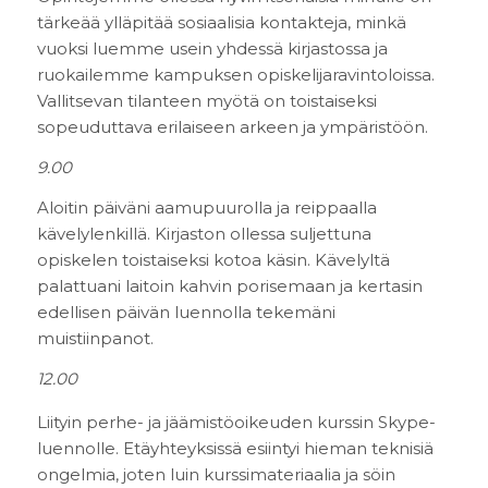
tärkeää ylläpitää sosiaalisia kontakteja, minkä
vuoksi luemme usein yhdessä kirjastossa ja
ruokailemme kampuksen opiskelijaravintoloissa.
Vallitsevan tilanteen myötä on toistaiseksi
sopeuduttava erilaiseen arkeen ja ympäristöön.
9.00
Aloitin päiväni aamupuurolla ja reippaalla
kävelylenkillä. Kirjaston ollessa suljettuna
opiskelen toistaiseksi kotoa käsin. Kävelyltä
palattuani laitoin kahvin porisemaan ja kertasin
edellisen päivän luennolla tekemäni
muistiinpanot.
12.00
Liityin perhe- ja jäämistöoikeuden kurssin Skype-
luennolle. Etäyhteyksissä esiintyi hieman teknisiä
ongelmia, joten luin kurssimateriaalia ja söin