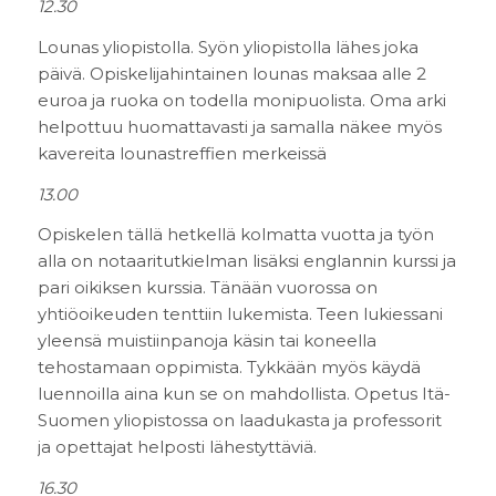
12.30
Lounas yliopistolla. Syön yliopistolla lähes joka
päivä. Opiskelijahintainen lounas maksaa alle 2
euroa ja ruoka on todella monipuolista. Oma arki
helpottuu huomattavasti ja samalla näkee myös
kavereita lounastreffien merkeissä
13.00
Opiskelen tällä hetkellä kolmatta vuotta ja työn
alla on notaaritutkielman lisäksi englannin kurssi ja
pari oikiksen kurssia. Tänään vuorossa on
yhtiöoikeuden tenttiin lukemista. Teen lukiessani
yleensä muistiinpanoja käsin tai koneella
tehostamaan oppimista. Tykkään myös käydä
luennoilla aina kun se on mahdollista. Opetus Itä-
Suomen yliopistossa on laadukasta ja professorit
ja opettajat helposti lähestyttäviä.
16.30