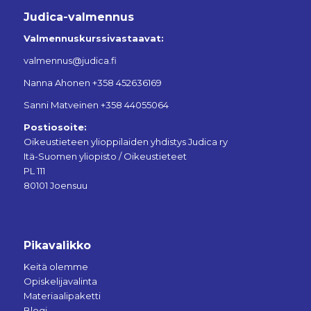
Judica-valmennus
Valmennuskurssivastaavat:
valmennus@judica.fi
Nanna Ahonen +358 452636169
Sanni Matveinen +358 44055064
Postiosoite:
Oikeustieteen ylioppilaiden yhdistys Judica ry
Itä-Suomen yliopisto / Oikeustieteet
PL 111
80101 Joensuu
Pikavalikko
Keitä olemme
Opiskelijavalinta
Materiaalipaketti
Blogi