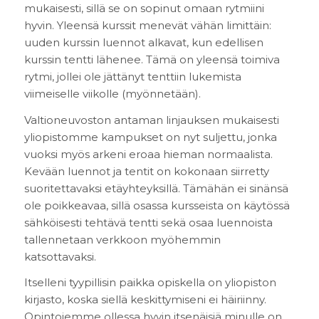
mukaisesti, sillä se on sopinut omaan rytmiini
hyvin. Yleensä kurssit menevät vähän limittäin:
uuden kurssin luennot alkavat, kun edellisen
kurssin tentti lähenee. Tämä on yleensä toimiva
rytmi, jollei ole jättänyt tenttiin lukemista
viimeiselle viikolle (myönnetään).
Valtioneuvoston antaman linjauksen mukaisesti
yliopistomme kampukset on nyt suljettu, jonka
vuoksi myös arkeni eroaa hieman normaalista.
Kevään luennot ja tentit on kokonaan siirretty
suoritettavaksi etäyhteyksillä. Tämähän ei sinänsä
ole poikkeavaa, sillä osassa kursseista on käytössä
sähköisesti tehtävä tentti sekä osaa luennoista
tallennetaan verkkoon myöhemmin
katsottavaksi.
Itselleni tyypillisin paikka opiskella on yliopiston
kirjasto, koska siellä keskittymiseni ei häiriinny.
Opintojemme ollessa hyvin itsenäisiä minulle on