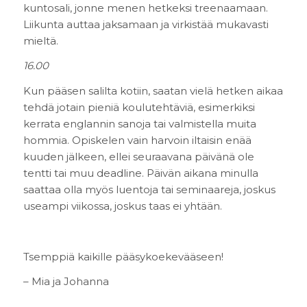
kuntosali, jonne menen hetkeksi treenaamaan.
Liikunta auttaa jaksamaan ja virkistää mukavasti
mieltä.
16.00
Kun pääsen salilta kotiin, saatan vielä hetken aikaa
tehdä jotain pieniä koulutehtäviä, esimerkiksi
kerrata englannin sanoja tai valmistella muita
hommia. Opiskelen vain harvoin iltaisin enää
kuuden jälkeen, ellei seuraavana päivänä ole
tentti tai muu deadline. Päivän aikana minulla
saattaa olla myös luentoja tai seminaareja, joskus
useampi viikossa, joskus taas ei yhtään.
Tsemppiä kaikille pääsykoekevääseen!
– Mia ja Johanna