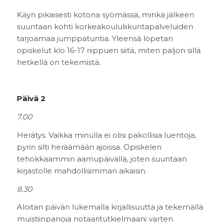
Käyn pikaisesti kotona syömässä, minkä jälkeen
suuntaan kohti korkeakoululiikuntapalveluiden
tarjoamaa jumppatuntia. Yleensä lopetan
opiskelut klo 16-17 riippuen siitä, miten paljon sillä
hetkellä on tekemistä.
Päivä 2
7.00
Herätys. Vaikka minulla ei olisi pakollisia luentoja,
pyrin silti heräämään ajoissa. Opiskelen
tehokkaammin aamupäivällä, joten suuntaan
kirjastolle mahdollisimman aikaisin.
8.30
Aloitan päivän lukemalla kirjallisuutta ja tekemällä
muistiinpanoja notaaritutkielmaani varten.