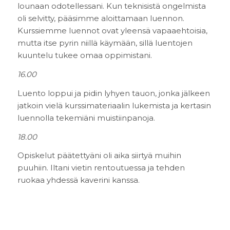
lounaan odotellessani. Kun teknisistä ongelmista
oli selvitty, pääsimme aloittamaan luennon.
Kurssiemme luennot ovat yleensä vapaaehtoisia,
mutta itse pyrin niillä käymään, sillä luentojen
kuuntelu tukee omaa oppimistani.
16.00
Luento loppui ja pidin lyhyen tauon, jonka jälkeen
jatkoin vielä kurssimateriaalin lukemista ja kertasin
luennolla tekemiäni muistiinpanoja.
18.00
Opiskelut päätettyäni oli aika siirtyä muihin
puuhiin. Iltani vietin rentoutuessa ja tehden
ruokaa yhdessä kaverini kanssa.