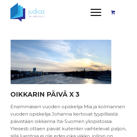
OIKKARIN PÄIVÄ X 3
Ensimmäisen vuoden opiskelija Mia ja kolmannen
vuoden opiskelija Johanna kertovat tyypillisistä
päivistään oikkarina Itä-Suomen yliopistossa.
Yleisesti ottaen päivät kuitenkin vaihtelevat paljon,
sillä luentoja ei ole edes joka viikko, jolloin on