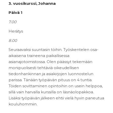
3. vuosikurssi, Johanna
Päivä 1
7.00
Herätys
8.00
Seuraavaksi suuntasin töihin. Työskentelen osa-
aikaisena traineena paikallisessa
asianajotoimistossa. Olen päässyt tekemään
monipuolisesti tehtäviä oikeudellisen
tiedonhankinnan ja asiakirjojen luonnostelun
parissa. Tänään työpäivän pituus on 4 tuntia.
Töiden sovittaminen opintoihin on usein helppoa,
sillä vain harvalla kurssilla on läsnäolopakkoa.
Lisäksi työpäivän jälkeen ehtii vielä hyvin paneutua
kouluhommiin.