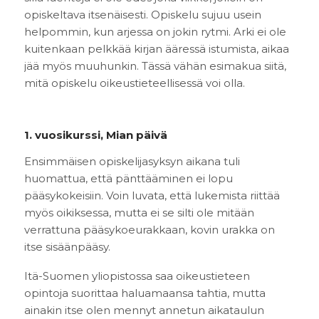
opiskeltava itsenäisesti. Opiskelu sujuu usein
helpommin, kun arjessa on jokin rytmi. Arki ei ole
kuitenkaan pelkkää kirjan ääressä istumista, aikaa
jää myös muuhunkin. Tässä vähän esimakua siitä,
mitä opiskelu oikeustieteellisessä voi olla.
1. vuosikurssi, Mian päivä
Ensimmäisen opiskelijasyksyn aikana tuli
huomattua, että pänttääminen ei lopu
pääsykokeisiin. Voin luvata, että lukemista riittää
myös oikiksessa, mutta ei se silti ole mitään
verrattuna pääsykoeurakkaan, kovin urakka on
itse sisäänpääsy.
Itä-Suomen yliopistossa saa oikeustieteen
opintoja suorittaa haluamaansa tahtia, mutta
ainakin itse olen mennyt annetun aikataulun