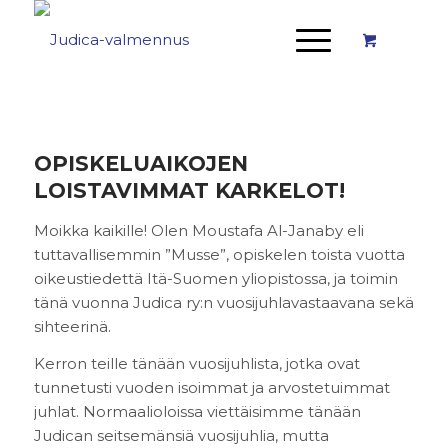
OPISKELUAIKOJEN
LOISTAVIMMAT KARKELOT!
Moikka kaikille! Olen Moustafa Al-Janaby eli
tuttavallisemmin ”Musse”, opiskelen toista vuotta
oikeustiedettä Itä-Suomen yliopistossa, ja toimin
tänä vuonna Judica ry:n vuosijuhlavastaavana sekä
sihteerinä.
Kerron teille tänään vuosijuhlista, jotka ovat
tunnetusti vuoden isoimmat ja arvostetuimmat
juhlat. Normaalioloissa viettäisimme tänään
Judican seitsemänsiä vuosijuhlia, mutta