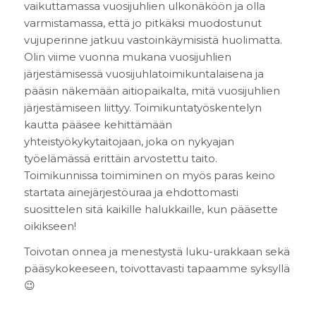
vaikuttamassa vuosijuhlien ulkonäköön ja olla
varmistamassa, että jo pitkäksi muodostunut
vujuperinne jatkuu vastoinkäymisistä huolimatta.
Olin viime vuonna mukana vuosijuhlien
järjestämisessä vuosijuhlatoimikuntalaisena ja
pääsin näkemään aitiopaikalta, mitä vuosijuhlien
järjestämiseen liittyy. Toimikuntatyöskentelyn
kautta pääsee kehittämään
yhteistyökykytaitojaan, joka on nykyajan
työelämässä erittäin arvostettu taito.
Toimikunnissa toimiminen on myös paras keino
startata ainejärjestöuraa ja ehdottomasti
suosittelen sitä kaikille halukkaille, kun pääsette
oikikseen!
Toivotan onnea ja menestystä luku-urakkaan sekä
pääsykokeeseen, toivottavasti tapaamme syksyllä
😉