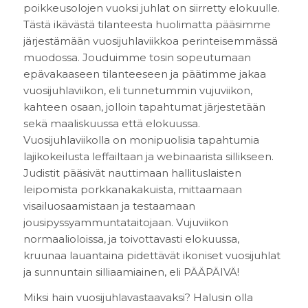
poikkeusolojen vuoksi juhlat on siirretty elokuulle.
Tästä ikävästä tilanteesta huolimatta pääsimme
järjestämään vuosijuhlaviikkoa perinteisemmässä
muodossa. Jouduimme tosin sopeutumaan
epävakaaseen tilanteeseen ja päätimme jakaa
vuosijuhlaviikon, eli tunnetummin vujuviikon,
kahteen osaan, jolloin tapahtumat järjestetään
sekä maaliskuussa että elokuussa.
Vuosijuhlaviikolla on monipuolisia tapahtumia
lajikokeilusta leffailtaan ja webinaarista sillikseen.
Judistit pääsivät nauttimaan hallituslaisten
leipomista porkkanakakuista, mittaamaan
visailuosaamistaan ja testaamaan
jousipyssyammuntataitojaan. Vujuviikon
normaalioloissa, ja toivottavasti elokuussa,
kruunaa lauantaina pidettävät ikoniset vuosijuhlat
ja sunnuntain silliaamiainen, eli PÄÄPÄIVÄ!
Miksi hain vuosijuhlavastaavaksi? Halusin olla