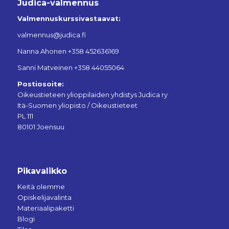
Judica-valmennus
Valmennuskurssivastaavat:
valmennus@judica.fi
Nanna Ahonen +358 452636169
Sanni Matveinen +358 44055064
Postiosoite:
Oikeustieteen ylioppilaiden yhdistys Judica ry
Itä-Suomen yliopisto / Oikeustieteet
PL 111
80101 Joensuu
Pikavalikko
Keitä olemme
Opiskelijavalinta
Materiaalipaketti
Blogi