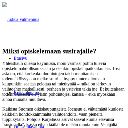
Miksi opiskelemaan susirajalle?
Etusivu
Yhteishaun ollessa käynnissä, moni varmasi pohtii tulevia
opiskelumahdollisuuksiaan ja etenkin opiskelupaikkakuntaa. Tosi
asia on, että korkeakouluopintojen takia muuttamisen
todennäköisyys on melko suuri ja hyppy tuntemattomaan
kaupunkiin saattaa pelottaa tai mietityttää – mikä on järkevin
vaihtoehto matkallisesti, perheen ja ystävien takia jne. Et kuitenkaan
Keitä olemme
todennäköisesti ole yksin pohdintojesi kanssa – etkä myöskään
ainoa muualta muuttava.
Kaikista Suomen oikiskaupungeista Joensuu ei välttämättä kuulosta
kaikkein hohdokkaimmalta vaihtoehdolta, vaan pieneltä
tuppukylältä. Pohjois-Karjalassa asuvat saavat kuulla elävänsä
”susirajalla”, koska eihän täällä ole mitään muuta kuin Venäjältä
Opiskelijavalinta