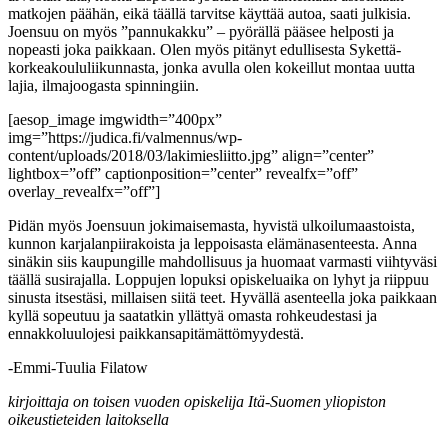
matkojen päähän, eikä täällä tarvitse käyttää autoa, saati julkisia.
Joensuu on myös ”pannukakku” – pyörällä pääsee helposti ja
nopeasti joka paikkaan. Olen myös pitänyt edullisesta Sykettä-
korkeakoululiikunnasta, jonka avulla olen kokeillut montaa uutta
lajia, ilmajoogasta spinningiin.
[aesop_image imgwidth=”400px”
img=”https://judica.fi/valmennus/wp-
content/uploads/2018/03/lakimiesliitto.jpg” align=”center”
lightbox=”off” captionposition=”center” revealfx=”off”
overlay_revealfx=”off”]
Pidän myös Joensuun jokimaisemasta, hyvistä ulkoilumaastoista,
kunnon karjalanpiirakoista ja leppoisasta elämänasenteesta. Anna
sinäkin siis kaupungille mahdollisuus ja huomaat varmasti viihtyväsi
täällä susirajalla. Loppujen lopuksi opiskeluaika on lyhyt ja riippuu
sinusta itsestäsi, millaisen siitä teet. Hyvällä asenteella joka paikkaan
kyllä sopeutuu ja saatatkin yllättyä omasta rohkeudestasi ja
ennakkoluulojesi paikkansapitämättömyydestä.
-Emmi-Tuulia Filatow
kirjoittaja on toisen vuoden opiskelija Itä-Suomen yliopiston
oikeustieteiden laitoksella