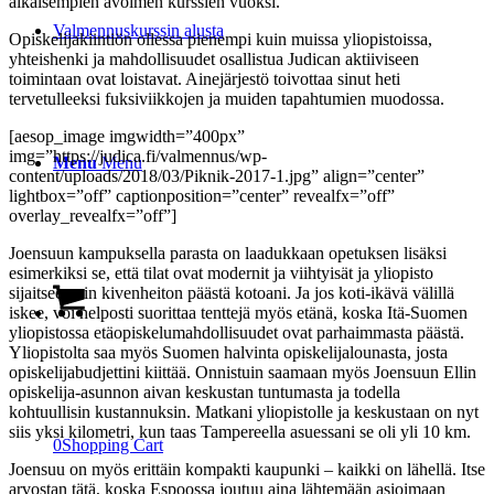
aikaisempien avoimen kurssien vuoksi.
Valmennuskurssin alusta
Opiskelijakiintiön ollessa pienempi kuin muissa yliopistoissa,
yhteishenki ja mahdollisuudet osallistua Judican aktiiviseen
toimintaan ovat loistavat. Ainejärjestö toivottaa sinut heti
tervetulleeksi fuksiviikkojen ja muiden tapahtumien muodossa.
[aesop_image imgwidth=”400px”
img=”https://judica.fi/valmennus/wp-
Menu
Menu
content/uploads/2018/03/Piknik-2017-1.jpg” align=”center”
lightbox=”off” captionposition=”center” revealfx=”off”
overlay_revealfx=”off”]
Joensuun kampuksella parasta on laadukkaan opetuksen lisäksi
esimerkiksi se, että tilat ovat modernit ja viihtyisät ja yliopisto
sijaitsee vain kivenheiton päästä kotoani. Ja jos koti-ikävä välillä
iskee, voi helposti suorittaa tenttejä myös etänä, koska Itä-Suomen
yliopistossa etäopiskelumahdollisuudet ovat parhaimmasta päästä.
Yliopistolta saa myös Suomen halvinta opiskelijalounasta, josta
opiskelijabudjettini kiittää. Onnistuin saamaan myös Joensuun Ellin
opiskelija-asunnon aivan keskustan tuntumasta ja todella
kohtuullisin kustannuksin. Matkani yliopistolle ja keskustaan on nyt
siis yksi kilometri, kun taas Tampereella asuessani se oli yli 10 km.
0
Shopping Cart
Joensuu on myös erittäin kompakti kaupunki – kaikki on lähellä. Itse
arvostan tätä, koska Espoossa joutuu aina lähtemään asioimaan