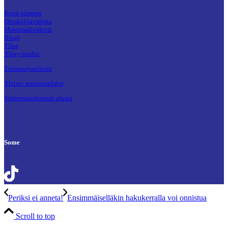
Keitä olemme
Opiskelijavalinta
Materiaalipaketti
Blogi
Tilaa
Yhteystiedot
Tietosuojaseloste
Yleiset sopimusehdot
Valmennuskurssin alusta
Some
Periksi ei anneta!
Ensimmäiselläkin hakukerralla voi onnistua
Scroll to top