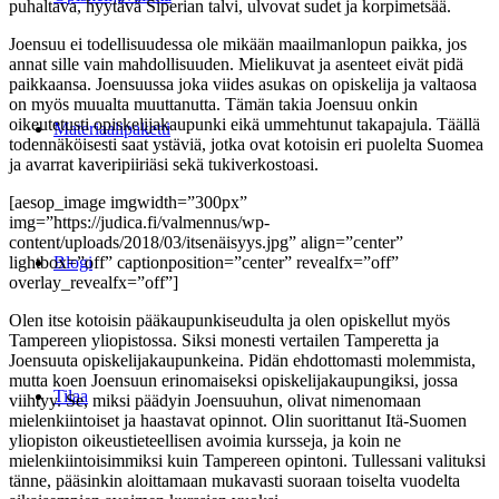
puhaltava, hyytävä Siperian talvi, ulvovat sudet ja korpimetsää.
Joensuu ei todellisuudessa ole mikään maailmanlopun paikka, jos
annat sille vain mahdollisuuden. Mielikuvat ja asenteet eivät pidä
paikkaansa. Joensuussa joka viides asukas on opiskelija ja valtaosa
on myös muualta muuttanutta. Tämän takia Joensuu onkin
oikeutetusti opiskelijakaupunki eikä ummehtunut takapajula. Täällä
Materiaalipaketti
todennäköisesti saat ystäviä, jotka ovat kotoisin eri puolelta Suomea
ja avarrat kaveripiiriäsi sekä tukiverkostoasi.
[aesop_image imgwidth=”300px”
img=”https://judica.fi/valmennus/wp-
content/uploads/2018/03/itsenäisyys.jpg” align=”center”
lightbox=”off” captionposition=”center” revealfx=”off”
Blogi
overlay_revealfx=”off”]
Olen itse kotoisin pääkaupunkiseudulta ja olen opiskellut myös
Tampereen yliopistossa. Siksi monesti vertailen Tamperetta ja
Joensuuta opiskelijakaupunkeina. Pidän ehdottomasti molemmista,
mutta koen Joensuun erinomaiseksi opiskelijakaupungiksi, jossa
Tilaa
viihtyy. Se, miksi päädyin Joensuuhun, olivat nimenomaan
mielenkiintoiset ja haastavat opinnot. Olin suorittanut Itä-Suomen
yliopiston oikeustieteellisen avoimia kursseja, ja koin ne
mielenkiintoisimmiksi kuin Tampereen opintoni. Tullessani valituksi
tänne, pääsinkin aloittamaan mukavasti suoraan toiselta vuodelta