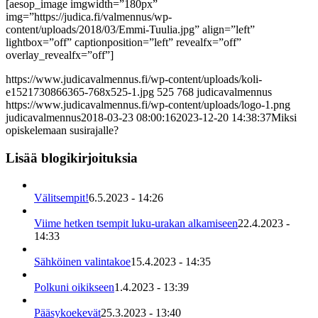
[aesop_image imgwidth=”180px”
img=”https://judica.fi/valmennus/wp-
content/uploads/2018/03/Emmi-Tuulia.jpg” align=”left”
lightbox=”off” captionposition=”left” revealfx=”off”
overlay_revealfx=”off”]
https://www.judicavalmennus.fi/wp-content/uploads/koli-
e1521730866365-768x525-1.jpg
525
768
judicavalmennus
https://www.judicavalmennus.fi/wp-content/uploads/logo-1.png
judicavalmennus
2018-03-23 08:00:16
2023-12-20 14:38:37
Miksi
opiskelemaan susirajalle?
Lisää blogikirjoituksia
Välitsempit!
6.5.2023 - 14:26
Viime hetken tsempit luku-urakan alkamiseen
22.4.2023 -
14:33
Sähköinen valintakoe
15.4.2023 - 14:35
Polkuni oikikseen
1.4.2023 - 13:39
Pääsykoekevät
25.3.2023 - 13:40