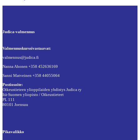
Judica-valmennus
Valmennuskurssivastaavat:
valmennus@judica.fi
Nanna Ahonen +358 452636169
Sanni Matveinen +358 44055064
Postiosoite:
Oikeustieteen ylioppilaiden yhdistys Judica ry
Itä-Suomen yliopisto / Oikeustieteet
PL 111
80101 Joensuu
Pikavalikko