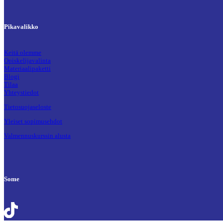
Pikavalikko
Keitä olemme
Opiskelijavalinta
Materiaalipaketti
Blogi
Tilaa
Yhteystiedot
Tietosuojaseloste
Yleiset sopimusehdot
Valmennuskurssin alusta
Some