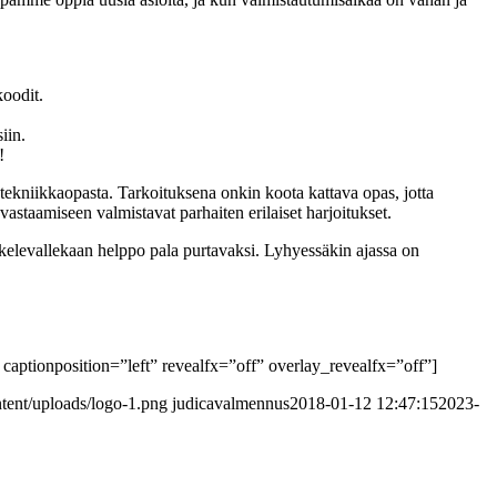
koodit.
iin.
!
tekniikkaopasta. Tarkoituksena onkin koota kattava opas, jotta
astaamiseen valmistavat parhaiten erilaiset harjoitukset.
iskelevallekaan helppo pala purtavaksi. Lyhyessäkin ajassa on
aptionposition=”left” revealfx=”off” overlay_revealfx=”off”]
tent/uploads/logo-1.png
judicavalmennus
2018-01-12 12:47:15
2023-