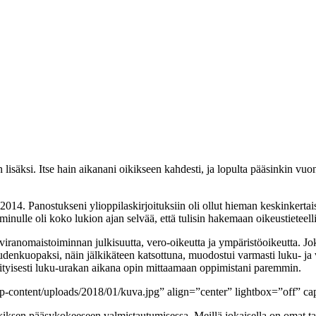
äksi. Itse hain aikanani oikikseen kahdesti, ja lopulta pääsinkin vuonn
014. Panostukseni ylioppilaskirjoituksiin oli ollut hieman keskinkertais
inulle oli koko lukion ajan selvää, että tulisin hakemaan oikeustieteell
ranomaistoiminnan julkisuutta, vero-oikeutta ja ympäristöoikeutta. Joka
 sudenkuopaksi, näin jälkikäteen katsottuna, muodostui varmasti luku- ja
erityisesti luku-urakan aikana opin mittaamaan oppimistani paremmin.
content/uploads/2018/01/kuva.jpg” align=”center” lightbox=”off” capt
oikiksen pääsykokeeseen valmistautumisessa. Meillä jokaisella on omat t