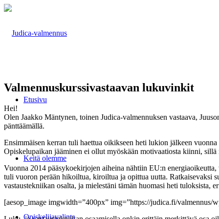
Valmennuskurssivastaavan lukuvinkit
Etusivu
Hei!
Olen Jaakko Mäntynen, toinen Judica-valmennuksen vastaava, Juuson lis
pänttäämällä.
Ensimmäisen kerran tuli haettua oikikseen heti lukion jälkeen vuonna 2
Opiskelupaikan jääminen ei ollut myöskään motivaatiosta kiinni, sillä m
Keitä olemme
Vuonna 2014 pääsykoekirjojen aiheina nähtiin EU:n energiaoikeutta, vi
tuli vuoron perään hikoiltua, kiroiltua ja opittua uutta. Ratkaisevaksi
vastaustekniikan osalta, ja mielestäni tämän huomasi heti tuloksista, 
[aesop_image imgwidth=”400px” img=”https://judica.fi/valmennus/wp-
Opiskelijavalinta
Luku- ja vastaustekniikan osaamisella onkin erittäin merkittävä osa 