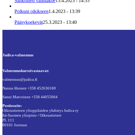
Sähköinen valintakoe
15.4.2023 - 14:35
Polkuni oikikseen
1.4.2023 - 13:39
Pääsykoekevät
25.3.2023 - 13:40
Judica-valmennus
Valmennuskurssivastaavat:
valmennus@judica.fi
Nanna Ahonen +358 452636169
Sanni Matveinen +358 44055064
Postiosoite:
Oikeustieteen ylioppilaiden yhdistys Judica ry
Itä-Suomen yliopisto / Oikeustieteet
PL 111
80101 Joensuu