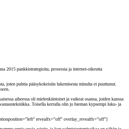
a 2015 pankkistrategioita, prosessia ja internet-oikeutta
ta, joten puhtia pääsykokeisiin lukemisesta minulta ei puuttunut.
iseen.
isessa aiheessa oli mielenkiintoiset ja vaikeat osansa, joiden kanssa
 vastaustekniikka. Toisella kerralla olin jo hieman kypsempi luku- ja
ionposition=”left” revealfx=”off” overlay_revealfx=”off”]
apamme oppia uusia asioita, ja kun valmistautumisaikaa on vähän ja