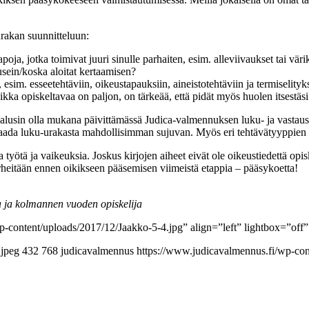
urakan suunnitteluun:
poja, jotka toimivat juuri sinulle parhaiten, esim. alleviivaukset tai väri
usein/koska aloitat kertaamisen?
 esim. esseetehtäviin, oikeustapauksiin, aineistotehtäviin ja termiselityks
ikka opiskeltavaa on paljon, on tärkeää, että pidät myös huolen itsestäsi
halusin olla mukana päivittämässä Judica-valmennuksen luku- ja vastaus
n saada luku-urakasta mahdollisimman sujuvan. Myös eri tehtävätyyppien v
 työtä ja vaikeuksia. Joskus kirjojen aiheet eivät ole oikeustiedettä op
irheitään ennen oikikseen pääsemisen viimeistä etappia – pääsykoetta!
a ja kolmannen vuoden opiskelija
content/uploads/2017/12/Jaakko-5-4.jpg” align=”left” lightbox=”off” c
.jpeg
432
768
judicavalmennus
https://www.judicavalmennus.fi/wp-con