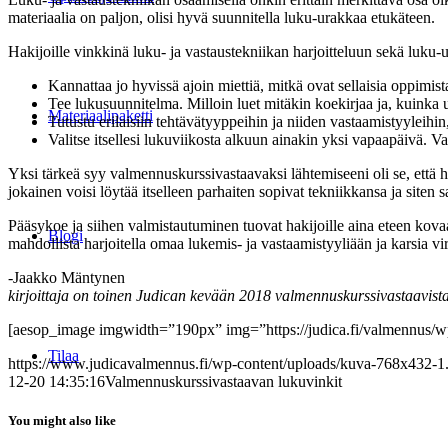
materiaalia on paljon, olisi hyvä suunnitella luku-urakkaa etukäteen.
Hakijoille vinkkinä luku- ja vastaustekniikan harjoitteluun sekä luku-
Kannattaa jo hyvissä ajoin miettiä, mitkä ovat sellaisia oppimista
Tee lukusuunnitelma. Milloin luet mitäkin koekirjaa ja, kuinka 
Materiaalipaketti
Tutustu erilaisiin tehtävätyyppeihin ja niiden vastaamistyyleihin,
Valitse itsellesi lukuviikosta alkuun ainakin yksi vapaapäivä. Va
Yksi tärkeä syy valmennuskurssivastaavaksi lähtemiseeni oli se, että 
jokainen voisi löytää itselleen parhaiten sopivat tekniikkansa ja site
Pääsykoe ja siihen valmistautuminen tuovat hakijoille aina eteen kovaa
Blogi
mahdollista harjoitella omaa lukemis- ja vastaamistyyliään ja karsia v
-Jaakko Mäntynen
kirjoittaja on toinen Judican kevään 2018 valmennuskurssivastaavist
[aesop_image imgwidth=”190px” img=”https://judica.fi/valmennus/wp-
Tilaa
https://www.judicavalmennus.fi/wp-content/uploads/kuva-768x432-1
12-20 14:35:16
Valmennuskurssivastaavan lukuvinkit
You might also like