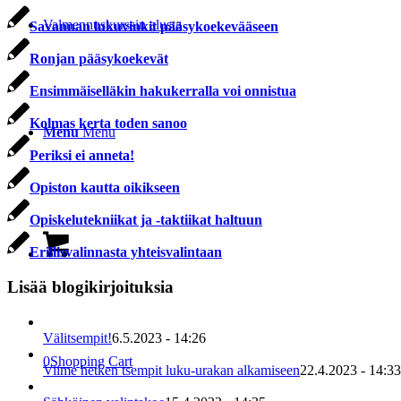
Valmennuskurssin alusta
Savannan lukuvinkit pääsykoekevääseen
Ronjan pääsykoekevät
Ensimmäiselläkin hakukerralla voi onnistua
Kolmas kerta toden sanoo
Menu
Menu
Periksi ei anneta!
Opiston kautta oikikseen
Opiskelutekniikat ja -taktiikat haltuun
Erillisvalinnasta yhteisvalintaan
Lisää blogikirjoituksia
Välitsempit!
6.5.2023 - 14:26
0
Shopping Cart
Viime hetken tsempit luku-urakan alkamiseen
22.4.2023 - 14:33