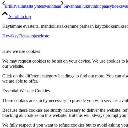
Erillisvalinnasta yhteisvalintaan
Savannan lukuvinkit pääsykoekevä
Scroll to top
Käytämme evästeitä, mahdollistaaksemme parhaan käyttökokemuksen s
Hyväksy
Tietosuojaseloste
How we use cookies
We may request cookies to be set on your device. We use cookies to le
our website.
Click on the different category headings to find out more. You can a
we are able to offer.
Essential Website Cookies
These cookies are strictly necessary to provide you with services avail
Because these cookies are strictly necessary to deliver the website, 
blocking all cookies on this website. But this will always prompt you t
We fully respect if you want to refuse cookies but to avoid asking you a